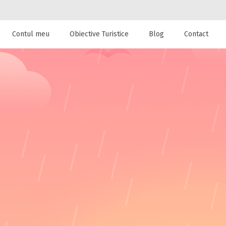
Contul meu
Obiective Turistice
Blog
Contact
 de cazare la