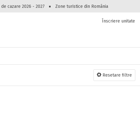
Peste 10549 oferte de cazare!
 de cazare 2026 - 2027
Zone turistice din România
Înscriere unitate
luri, pensiuni, vile, apartamente sau alte unitați
cel mai bun preț.
Ai uitat parola?
Resetare filtre