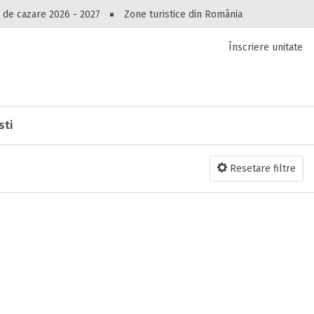
Peste 10549 oferte de cazare!
 de cazare 2026 - 2027
Zone turistice din România
Înscriere unitate
luri, pensiuni, vile, apartamente sau alte unitați
cel mai bun preț.
Ai uitat parola?
sti
Resetare filtre