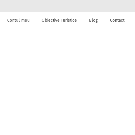
Contul meu
Obiective Turistice
Blog
Contact
 de cazare la