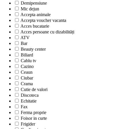
Demipensiune
Mic dejun
Accepta animale
Accepta voucher vacanta
Acces bucatarie
Acces persoane cu dizabilități
ATV
Bar
Beauty center
Biliard
Cablu tv
Cazino
Ceaun
Ciubar
Crama
Cutie de valori
Discoteca
Echitatie
Fax
Ferma proprie
Foisor in curte
Frigider