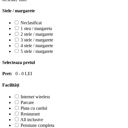
Stele / margarete
Neclasificat
1 stea / margareta
2 stele / margarete
3 stele / margarete
4 stele / margarete
5 stele / margarete
Selecteaza pretul
Pret:
0
-
0
LEI
Facilități
Internet wireless
Parcare
Plata cu cardul
Restaurant
All inclusive
Pensiune completa