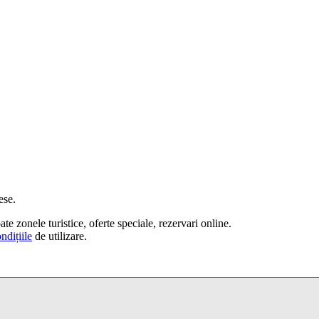
ese.
te zonele turistice, oferte speciale, rezervari online.
ndițiile
de utilizare.