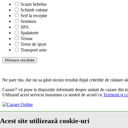
Scaun bebelus
Schimb valutar
Seif la receptie
Semineu
SPA
Spalatorie
Terasa
Teren de sport
Transport auto
Ne pare rău, dar nu sa găsit niciun rezultat după criteriile de căutare al
Cazare7 vă pune la dispozitie informatii despre unitati de cazare din toa
Utilizand acest serviciu inseamna ca sunteti de acord cu
Termenii și co
© 2026 Cazare7. Toate drepturile rezervate.
Acest site utilizează cookie-uri
Obiective turistice