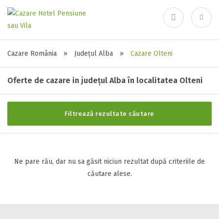
Ai uitat parola?
Recuperare parolă
Stele / margarete
Cazare România
»
Județul Alba
»
Cazare Olteni
Neclasificat
Oferte de cazare in județul Alba în localitatea Olteni
1 stea / margareta
2 stele / margarete
3 stele / margarete
Autentificare
Filtrează rezultate căutare
4 stele / margarete
5 stele / margarete
Ne pare rău, dar nu sa găsit niciun rezultat după criteriile de
căutare alese.
Selecteaza pretul
Pret:
0
-
0
LEI