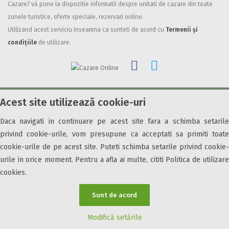
Cazare7 vă pune la dispozitie informatii despre unitati de cazare din toate
Facilități
zonele turistice, oferte speciale, rezervari online.
Utilizand acest serviciu inseamna ca sunteti de acord cu
Termenii și
Internet wireless
condițiile
de utilizare.
Parcare
Plata cu cardul
Restaurant
All inclusive
Acest site utilizează cookie-uri
Pensiune completa
© 2026 Cazare7. Toate drepturile rezervate.
Demipensiune
Daca navigati in continuare pe acest site fara a schimba setarile
Obiective turistice
Informații utile
Parteneri Cazare7
Harta Cazare7
Mic dejun
privind cookie-urile, vom presupune ca acceptati sa primiti toate
Accepta animale
cookie-urile de pe acest site. Puteti schimba setarile privind cookie-
Accepta voucher vacanta
urile in orice moment. Pentru a afla ai multe, cititi Politica de utilizare
cookies.
Acces bucatarie
Acces persoane cu dizabilități
Sunt de acord
ATV
Bar
Modifică setările
Beauty center