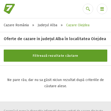
Cazare România
»
Județul Alba
»
Cazare Oiejdea
Stele / margarete
Ai uitat parola?
Neclasificat
Oferte de cazare in județul Alba în localitatea Oiejdea
1 stea / margareta
2 stele / margarete
Filtrează rezultate căutare
3 stele / margarete
4 stele / margarete
5 stele / margarete
Ne pare rău, dar nu sa găsit niciun rezultat după criteriile de
căutare alese.
Selecteaza pretul
Pret:
0
-
0
LEI