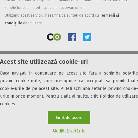
Cazare7 vă pune la dispozitie informatii despre unitati de cazare din toate
zonele turistice, oferte speciale, rezervari online.
Facilități
Utilizand acest serviciu inseamna ca sunteti de acord cu
Termenii și
Internet wireless
condițiile
de utilizare.
Parcare
Plata cu cardul
Restaurant
All inclusive
Acest site utilizează cookie-uri
© 2026 Cazare7. Toate drepturile rezervate.
Pensiune completa
Demipensiune
Daca navigati in continuare pe acest site fara a schimba setarile
Obiective turistice
Informații utile
Parteneri Cazare7
Harta Cazare7
Mic dejun
privind cookie-urile, vom presupune ca acceptati sa primiti toate
Accepta animale
cookie-urile de pe acest site. Puteti schimba setarile privind cookie-
Accepta voucher vacanta
urile in orice moment. Pentru a afla ai multe, cititi Politica de utilizare
cookies.
Acces bucatarie
Acces persoane cu dizabilități
Sunt de acord
ATV
Bar
Modifică setările
Beauty center