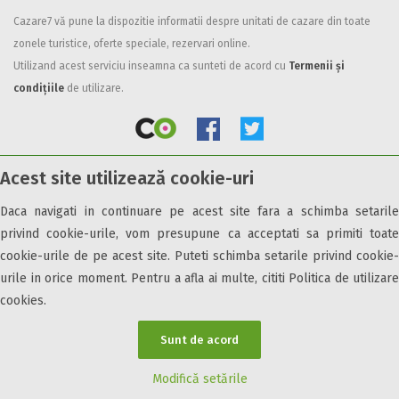
Cazare7 vă pune la dispozitie informatii despre unitati de cazare din toate
Facilități
zonele turistice, oferte speciale, rezervari online.
Internet wireless
Utilizand acest serviciu inseamna ca sunteti de acord cu
Termenii și
Parcare
condițiile
de utilizare.
Plata cu cardul
Restaurant
All inclusive
Acest site utilizează cookie-uri
Pensiune completa
© 2026 Cazare7. Toate drepturile rezervate.
Demipensiune
Daca navigati in continuare pe acest site fara a schimba setarile
Mic dejun
privind cookie-urile, vom presupune ca acceptati sa primiti toate
Obiective turistice
Informații utile
Parteneri Cazare7
Harta Cazare7
Accepta animale
cookie-urile de pe acest site. Puteti schimba setarile privind cookie-
Accepta voucher vacanta
urile in orice moment. Pentru a afla ai multe, cititi Politica de utilizare
cookies.
Acces bucatarie
Acces persoane cu dizabilități
Sunt de acord
ATV
Bar
Modifică setările
Beauty center