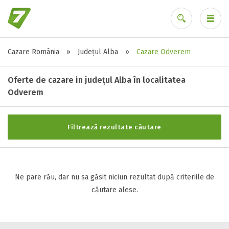
Cazare România
»
Județul Alba
»
Cazare Odverem
Stele / margarete
Ai uitat parola?
Neclasificat
Oferte de cazare in județul Alba în localitatea
1 stea / margareta
Odverem
2 stele / margarete
3 stele / margarete
Filtrează rezultate căutare
4 stele / margarete
5 stele / margarete
Ne pare rău, dar nu sa găsit niciun rezultat după criteriile de
Selecteaza pretul
căutare alese.
Pret:
0
-
0
LEI