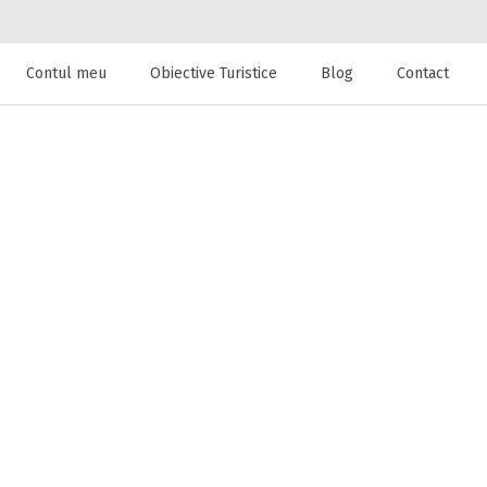
Contul meu
Obiective Turistice
Blog
Contact
 de cazare la