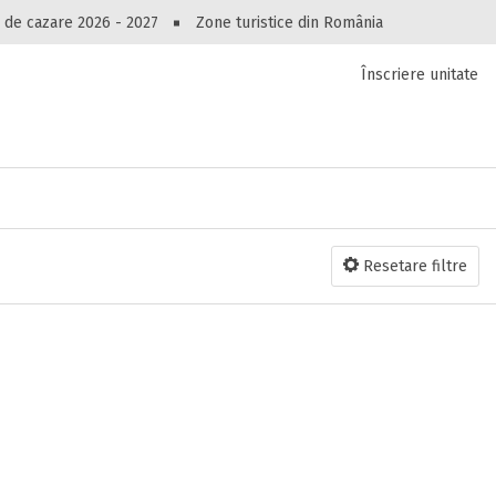
Peste 10549 oferte de cazare!
 de cazare 2026 - 2027
Zone turistice din România
Înscriere unitate
luri, pensiuni, vile, apartamente sau alte unitați
cel mai bun preț.
Ai uitat parola?
Resetare filtre