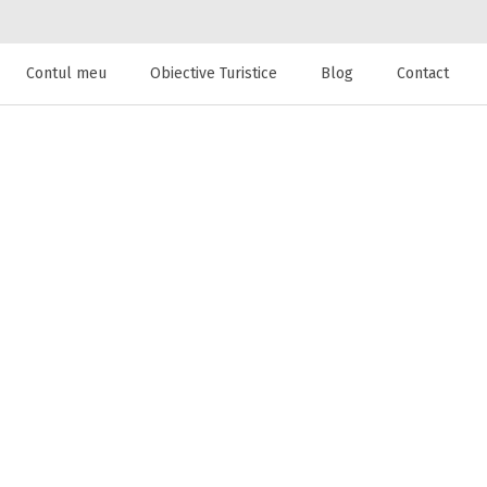
Contul meu
Obiective Turistice
Blog
Contact
 de cazare la