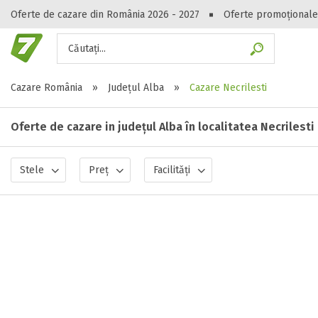
Oferte de cazare din România 2026 - 2027
Oferte promoționale
Căutați...
Gasești hote
Cazare România
»
Județul Alba
»
Cazare Necrilesti
Oferte de cazare in județul Alba în localitatea Necrilesti
Stele
Preț
Facilități