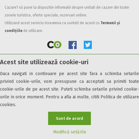
Cazare7 vă pune la dispozitie informatii despre unitati de cazare din toate
Facilități
zonele turistice, oferte speciale, rezervari online.
Internet wireless
Utilizand acest serviciu inseamna ca sunteti de acord cu
Termenii și
Parcare
condițiile
de utilizare.
Plata cu cardul
Restaurant
All inclusive
Acest site utilizează cookie-uri
Pensiune completa
© 2026 Cazare7. Toate drepturile rezervate.
Demipensiune
Daca navigati in continuare pe acest site fara a schimba setarile
Mic dejun
privind cookie-urile, vom presupune ca acceptati sa primiti toate
Obiective turistice
Informații utile
Parteneri Cazare7
Harta Cazare7
Accepta animale
cookie-urile de pe acest site. Puteti schimba setarile privind cookie-
Accepta voucher vacanta
urile in orice moment. Pentru a afla ai multe, cititi Politica de utilizare
cookies.
Acces bucatarie
Acces persoane cu dizabilități
Sunt de acord
ATV
Bar
Modifică setările
Beauty center