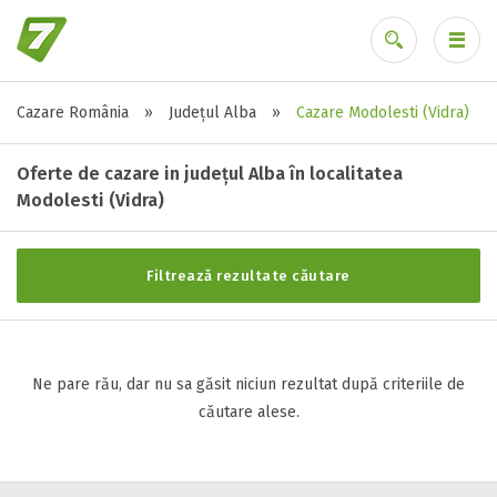
Cazare România
»
Județul Alba
»
Cazare Modolesti (Vidra)
Stele / margarete
Ai uitat parola?
Neclasificat
Oferte de cazare in județul Alba în localitatea
1 stea / margareta
Modolesti (Vidra)
2 stele / margarete
3 stele / margarete
Filtrează rezultate căutare
4 stele / margarete
5 stele / margarete
Ne pare rău, dar nu sa găsit niciun rezultat după criteriile de
Selecteaza pretul
căutare alese.
Pret:
0
-
0
LEI