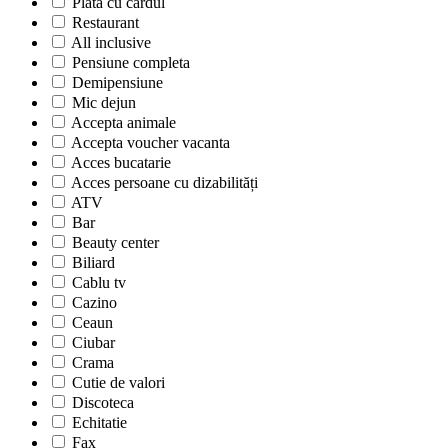
Plata cu cardul
Restaurant
All inclusive
Pensiune completa
Demipensiune
Mic dejun
Accepta animale
Accepta voucher vacanta
Acces bucatarie
Acces persoane cu dizabilități
ATV
Bar
Beauty center
Biliard
Cablu tv
Cazino
Ceaun
Ciubar
Crama
Cutie de valori
Discoteca
Echitatie
Fax