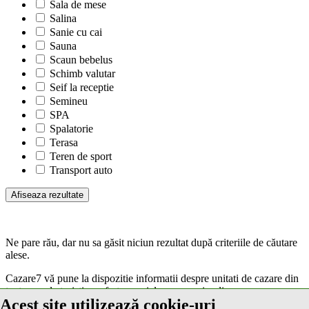
Sala de mese
Salina
Sanie cu cai
Sauna
Scaun bebelus
Schimb valutar
Seif la receptie
Semineu
SPA
Spalatorie
Terasa
Teren de sport
Transport auto
Ne pare rău, dar nu sa găsit niciun rezultat după criteriile de căutare
alese.
Cazare7 vă pune la dispozitie informatii despre unitati de cazare din
toate zonele turistice, oferte speciale, rezervari online.
Acest site utilizează cookie-uri
Utilizand acest serviciu inseamna ca sunteti de acord cu
Termenii și