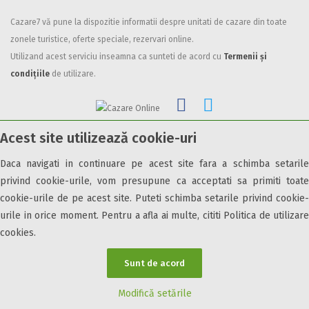
Facilități
Cazare7 vă pune la dispozitie informatii despre unitati de cazare din toate
zonele turistice, oferte speciale, rezervari online.
Internet wireless
Utilizand acest serviciu inseamna ca sunteti de acord cu
Termenii și
Parcare
condițiile
de utilizare.
Plata cu cardul
Restaurant
All inclusive
Acest site utilizează cookie-uri
Pensiune completa
© 2026 Cazare7. Toate drepturile rezervate.
Demipensiune
Daca navigati in continuare pe acest site fara a schimba setarile
Mic dejun
privind cookie-urile, vom presupune ca acceptati sa primiti toate
Obiective turistice
Informații utile
Parteneri Cazare7
Harta Cazare7
Accepta animale
cookie-urile de pe acest site. Puteti schimba setarile privind cookie-
Accepta voucher vacanta
urile in orice moment. Pentru a afla ai multe, cititi Politica de utilizare
cookies.
Acces bucatarie
Acces persoane cu dizabilități
Sunt de acord
ATV
Bar
Modifică setările
Beauty center