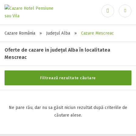
Ai uitat parola?
Recuperare parolă
Stele / margarete
Cazare România
»
Județul Alba
»
Cazare Mescreac
Neclasificat
Oferte de cazare in județul Alba în localitatea
1 stea / margareta
Mescreac
2 stele / margarete
3 stele / margarete
Autentificare
4 stele / margarete
Filtrează rezultate căutare
5 stele / margarete
Ne pare rău, dar nu sa găsit niciun rezultat după criteriile de
Selecteaza pretul
căutare alese.
Pret:
0
-
0
LEI