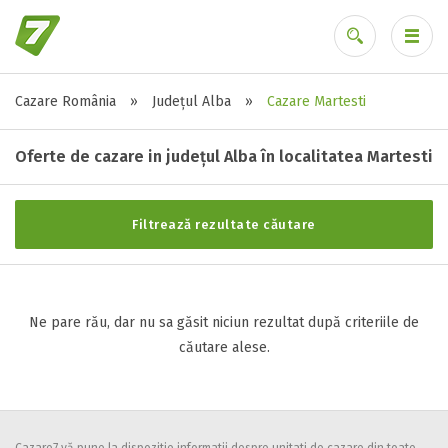
Cazare România
»
Județul Alba
»
Cazare Martesti
Stele / margarete
Ai uitat parola?
Neclasificat
Oferte de cazare in județul Alba în localitatea Martesti
1 stea / margareta
2 stele / margarete
Filtrează rezultate căutare
3 stele / margarete
4 stele / margarete
5 stele / margarete
Ne pare rău, dar nu sa găsit niciun rezultat după criteriile de
căutare alese.
Selecteaza pretul
Pret:
0
-
0
LEI