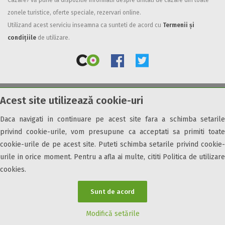
Cazare7 vă pune la dispozitie informatii despre unitati de cazare din toate
zonele turistice, oferte speciale, rezervari online.
Facilități
Utilizand acest serviciu inseamna ca sunteti de acord cu
Termenii și
Internet wireless
condițiile
de utilizare.
Parcare
Plata cu cardul
Restaurant
All inclusive
Acest site utilizează cookie-uri
© 2026 Cazare7. Toate drepturile rezervate.
Pensiune completa
Demipensiune
Daca navigati in continuare pe acest site fara a schimba setarile
Obiective turistice
Informații utile
Parteneri Cazare7
Harta Cazare7
Mic dejun
privind cookie-urile, vom presupune ca acceptati sa primiti toate
Accepta animale
cookie-urile de pe acest site. Puteti schimba setarile privind cookie-
Accepta voucher vacanta
urile in orice moment. Pentru a afla ai multe, cititi Politica de utilizare
cookies.
Acces bucatarie
Acces persoane cu dizabilități
Sunt de acord
ATV
Bar
Modifică setările
Beauty center