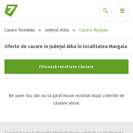
Cazare România
»
Județul Alba
»
Cazare Margaia
Stele / margarete
Ai uitat parola?
Neclasificat
Oferte de cazare in județul Alba în localitatea Margaia
1 stea / margareta
2 stele / margarete
Filtrează rezultate căutare
3 stele / margarete
4 stele / margarete
5 stele / margarete
Ne pare rău, dar nu sa găsit niciun rezultat după criteriile de
căutare alese.
Selecteaza pretul
Pret:
0
-
0
LEI