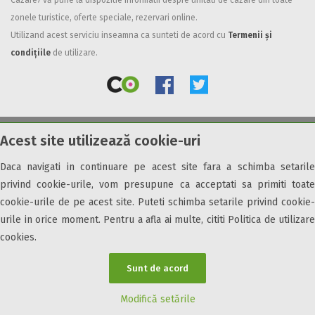
Cazare7 vă pune la dispozitie informatii despre unitati de cazare din toate
zonele turistice, oferte speciale, rezervari online.
Facilități
Utilizand acest serviciu inseamna ca sunteti de acord cu
Termenii și
Internet wireless
condițiile
de utilizare.
Parcare
Plata cu cardul
Restaurant
All inclusive
Acest site utilizează cookie-uri
© 2026 Cazare7. Toate drepturile rezervate.
Pensiune completa
Demipensiune
Daca navigati in continuare pe acest site fara a schimba setarile
Obiective turistice
Informații utile
Parteneri Cazare7
Harta Cazare7
Mic dejun
privind cookie-urile, vom presupune ca acceptati sa primiti toate
Accepta animale
cookie-urile de pe acest site. Puteti schimba setarile privind cookie-
Accepta voucher vacanta
urile in orice moment. Pentru a afla ai multe, cititi Politica de utilizare
cookies.
Acces bucatarie
Acces persoane cu dizabilități
Sunt de acord
ATV
Bar
Modifică setările
Beauty center