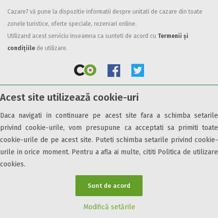
Cazare7 vă pune la dispozitie informatii despre unitati de cazare din toate
Facilități
zonele turistice, oferte speciale, rezervari online.
Internet wireless
Utilizand acest serviciu inseamna ca sunteti de acord cu
Termenii și
Parcare
condițiile
de utilizare.
Plata cu cardul
Restaurant
All inclusive
Acest site utilizează cookie-uri
Pensiune completa
© 2026 Cazare7. Toate drepturile rezervate.
Demipensiune
Daca navigati in continuare pe acest site fara a schimba setarile
Mic dejun
privind cookie-urile, vom presupune ca acceptati sa primiti toate
Obiective turistice
Informații utile
Parteneri Cazare7
Harta Cazare7
Accepta animale
cookie-urile de pe acest site. Puteti schimba setarile privind cookie-
Accepta voucher vacanta
urile in orice moment. Pentru a afla ai multe, cititi Politica de utilizare
cookies.
Acces bucatarie
Acces persoane cu dizabilități
Sunt de acord
ATV
Bar
Modifică setările
Beauty center