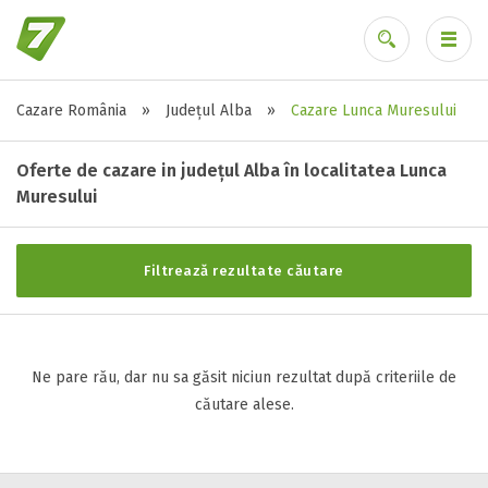
Cazare România
»
Județul Alba
»
Cazare Lunca Muresului
Stele / margarete
Ai uitat parola?
Neclasificat
Oferte de cazare in județul Alba în localitatea Lunca
1 stea / margareta
Muresului
2 stele / margarete
3 stele / margarete
Filtrează rezultate căutare
4 stele / margarete
5 stele / margarete
Ne pare rău, dar nu sa găsit niciun rezultat după criteriile de
Selecteaza pretul
căutare alese.
Pret:
0
-
0
LEI