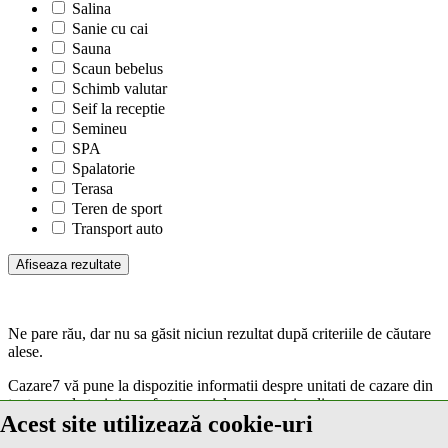
Salina
Sanie cu cai
Sauna
Scaun bebelus
Schimb valutar
Seif la receptie
Semineu
SPA
Spalatorie
Terasa
Teren de sport
Transport auto
Ne pare rău, dar nu sa găsit niciun rezultat după criteriile de căutare
alese.
Cazare7 vă pune la dispozitie informatii despre unitati de cazare din
toate zonele turistice, oferte speciale, rezervari online.
Acest site utilizează cookie-uri
Utilizand acest serviciu inseamna ca sunteti de acord cu
Termenii și
condițiile
de utilizare.