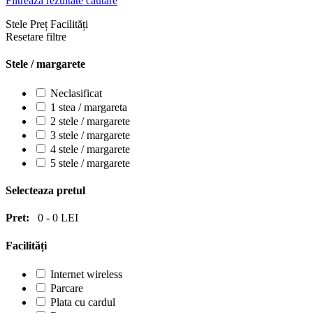
Filtrează rezultate căutare
Stele
Preț
Facilități
Resetare filtre
Stele / margarete
Neclasificat
1 stea / margareta
2 stele / margarete
3 stele / margarete
4 stele / margarete
5 stele / margarete
Selecteaza pretul
Pret:
0
-
0
LEI
Facilități
Internet wireless
Parcare
Plata cu cardul