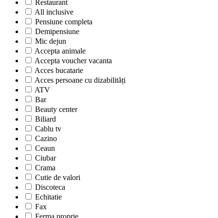
Restaurant
All inclusive
Pensiune completa
Demipensiune
Mic dejun
Accepta animale
Accepta voucher vacanta
Acces bucatarie
Acces persoane cu dizabilități
ATV
Bar
Beauty center
Biliard
Cablu tv
Cazino
Ceaun
Ciubar
Crama
Cutie de valori
Discoteca
Echitatie
Fax
Ferma proprie