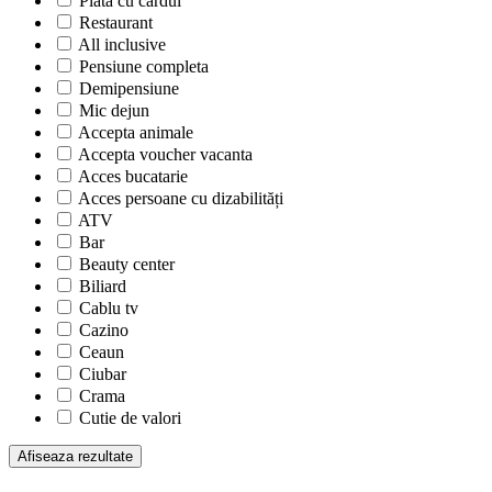
Plata cu cardul
Restaurant
All inclusive
Pensiune completa
Demipensiune
Mic dejun
Accepta animale
Accepta voucher vacanta
Acces bucatarie
Acces persoane cu dizabilități
ATV
Bar
Beauty center
Biliard
Cablu tv
Cazino
Ceaun
Ciubar
Crama
Cutie de valori
Discoteca
Echitatie
Fax