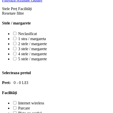
Filtrează rezultate căutare
Stele
Preț
Facilități
Resetare filtre
Stele / margarete
Neclasificat
1 stea / margareta
2 stele / margarete
3 stele / margarete
4 stele / margarete
5 stele / margarete
Selecteaza pretul
Pret:
0
-
0
LEI
Facilități
Internet wireless
Parcare