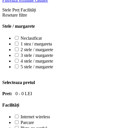
Filtrează rezultate căutare
Stele
Preț
Facilități
Resetare filtre
Stele / margarete
Neclasificat
1 stea / margareta
2 stele / margarete
3 stele / margarete
4 stele / margarete
5 stele / margarete
Selecteaza pretul
Pret:
0
-
0
LEI
Facilități
Internet wireless
Parcare