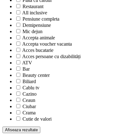
Plata cu cardul
Restaurant
All inclusive
Pensiune completa
Demipensiune
Mic dejun
Accepta animale
Accepta voucher vacanta
Acces bucatarie
Acces persoane cu dizabilități
ATV
Bar
Beauty center
Biliard
Cablu tv
Cazino
Ceaun
Ciubar
Crama
Cutie de valori
Discoteca
Echitatie
Fax