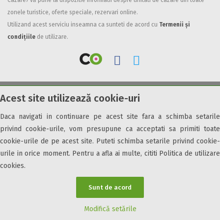
Cazare7 vă pune la dispozitie informatii despre unitati de cazare din toate
zonele turistice, oferte speciale, rezervari online.
Facilități
Utilizand acest serviciu inseamna ca sunteti de acord cu
Termenii și
Internet wireless
condițiile
de utilizare.
Parcare
Plata cu cardul
Restaurant
All inclusive
Acest site utilizează cookie-uri
© 2026 Cazare7. Toate drepturile rezervate.
Pensiune completa
Demipensiune
Daca navigati in continuare pe acest site fara a schimba setarile
Obiective turistice
Informații utile
Parteneri Cazare7
Harta Cazare7
Mic dejun
privind cookie-urile, vom presupune ca acceptati sa primiti toate
Accepta animale
cookie-urile de pe acest site. Puteti schimba setarile privind cookie-
Accepta voucher vacanta
urile in orice moment. Pentru a afla ai multe, cititi Politica de utilizare
cookies.
Acces bucatarie
Acces persoane cu dizabilități
Sunt de acord
ATV
Bar
Modifică setările
Beauty center