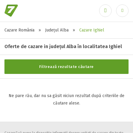
Cazare România
»
Județul Alba
»
Cazare Ighiel
Stele / margarete
Ai uitat parola?
Neclasificat
Oferte de cazare in județul Alba în localitatea Ighiel
1 stea / margareta
2 stele / margarete
Filtrează rezultate căutare
3 stele / margarete
4 stele / margarete
5 stele / margarete
Ne pare rău, dar nu sa găsit niciun rezultat după criteriile de
căutare alese.
Selecteaza pretul
Pret:
0
-
0
LEI