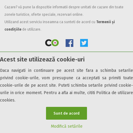
Cazare7 vă pune la dispozitie informatii despre unitati de cazare din toate
Facilități
zonele turistice, oferte speciale, rezervari online.
Internet wireless
Utilizand acest serviciu inseamna ca sunteti de acord cu
Termenii și
Parcare
condițiile
de utilizare.
Plata cu cardul
Restaurant
All inclusive
Acest site utilizează cookie-uri
Pensiune completa
© 2026 Cazare7. Toate drepturile rezervate.
Demipensiune
Daca navigati in continuare pe acest site fara a schimba setarile
Mic dejun
privind cookie-urile, vom presupune ca acceptati sa primiti toate
Obiective turistice
Informații utile
Parteneri Cazare7
Harta Cazare7
Accepta animale
cookie-urile de pe acest site. Puteti schimba setarile privind cookie-
Accepta voucher vacanta
urile in orice moment. Pentru a afla ai multe, cititi Politica de utilizare
cookies.
Acces bucatarie
Acces persoane cu dizabilități
Sunt de acord
ATV
Bar
Modifică setările
Beauty center