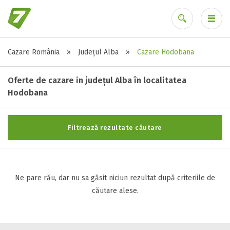
Cazare România
»
Județul Alba
»
Cazare Hodobana
Stele / margarete
Ai uitat parola?
Neclasificat
Oferte de cazare in județul Alba în localitatea
1 stea / margareta
Hodobana
2 stele / margarete
3 stele / margarete
Filtrează rezultate căutare
4 stele / margarete
5 stele / margarete
Ne pare rău, dar nu sa găsit niciun rezultat după criteriile de
Selecteaza pretul
căutare alese.
Pret:
0
-
0
LEI