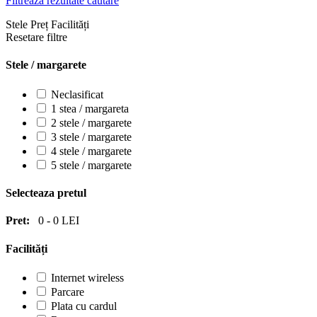
Filtrează rezultate căutare
Stele
Preț
Facilități
Resetare filtre
Stele / margarete
Neclasificat
1 stea / margareta
2 stele / margarete
3 stele / margarete
4 stele / margarete
5 stele / margarete
Selecteaza pretul
Pret:
0
-
0
LEI
Facilități
Internet wireless
Parcare
Plata cu cardul