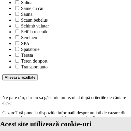
Salina
Sanie cu cai
Sauna
Scaun bebelus
Schimb valutar
Seif la receptie
Semineu
SPA
Spalatorie
Terasa
Teren de sport
Transport auto
Ne pare rău, dar nu sa găsit niciun rezultat după criteriile de căutare
alese.
Cazare7 vă pune la dispozitie informatii despre unitati de cazare din
toate zonele turistice, oferte speciale, rezervari online.
Acest site utilizează cookie-uri
Utilizand acest serviciu inseamna ca sunteti de acord cu
Termenii și
condițiile
de utilizare.