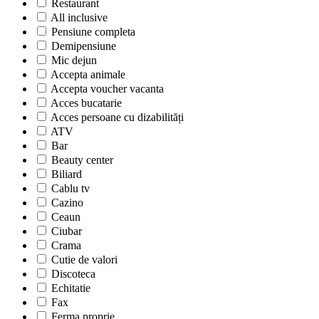
Restaurant
All inclusive
Pensiune completa
Demipensiune
Mic dejun
Accepta animale
Accepta voucher vacanta
Acces bucatarie
Acces persoane cu dizabilități
ATV
Bar
Beauty center
Biliard
Cablu tv
Cazino
Ceaun
Ciubar
Crama
Cutie de valori
Discoteca
Echitatie
Fax
Ferma proprie