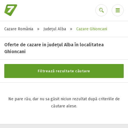
Cazare România
»
Județul Alba
»
Cazare Ghioncani
Stele / margarete
Ai uitat parola?
Neclasificat
Oferte de cazare in județul Alba în localitatea
1 stea / margareta
Ghioncani
2 stele / margarete
3 stele / margarete
Filtrează rezultate căutare
4 stele / margarete
5 stele / margarete
Ne pare rău, dar nu sa găsit niciun rezultat după criteriile de
Selecteaza pretul
căutare alese.
Pret:
0
-
0
LEI