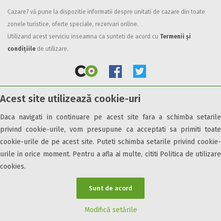
Cazare7 vă pune la dispozitie informatii despre unitati de cazare din toate
Facilități
zonele turistice, oferte speciale, rezervari online.
Internet wireless
Utilizand acest serviciu inseamna ca sunteti de acord cu
Termenii și
Parcare
condițiile
de utilizare.
Plata cu cardul
Restaurant
All inclusive
Acest site utilizează cookie-uri
Pensiune completa
© 2026 Cazare7. Toate drepturile rezervate.
Demipensiune
Daca navigati in continuare pe acest site fara a schimba setarile
Mic dejun
privind cookie-urile, vom presupune ca acceptati sa primiti toate
Obiective turistice
Informații utile
Parteneri Cazare7
Harta Cazare7
Accepta animale
cookie-urile de pe acest site. Puteti schimba setarile privind cookie-
Accepta voucher vacanta
urile in orice moment. Pentru a afla ai multe, cititi Politica de utilizare
cookies.
Acces bucatarie
Acces persoane cu dizabilități
Sunt de acord
ATV
Bar
Modifică setările
Beauty center