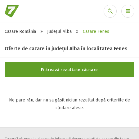
Cazare România
»
Județul Alba
»
Cazare Fenes
Stele / margarete
Ai uitat parola?
Neclasificat
Oferte de cazare in județul Alba în localitatea Fenes
1 stea / margareta
2 stele / margarete
Filtrează rezultate căutare
3 stele / margarete
4 stele / margarete
5 stele / margarete
Ne pare rău, dar nu sa găsit niciun rezultat după criteriile de
căutare alese.
Selecteaza pretul
Pret:
0
-
0
LEI