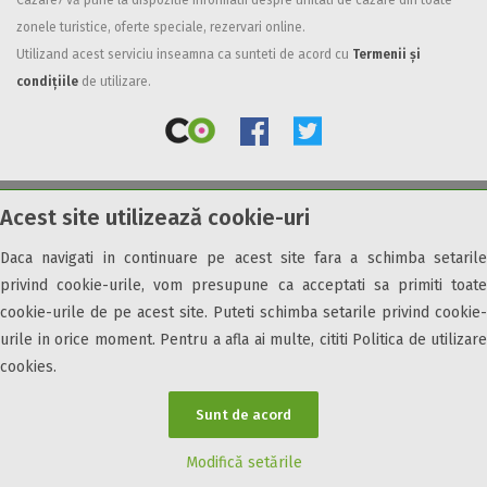
Cazare7 vă pune la dispozitie informatii despre unitati de cazare din toate
zonele turistice, oferte speciale, rezervari online.
Facilități
Utilizand acest serviciu inseamna ca sunteti de acord cu
Termenii și
Internet wireless
condițiile
de utilizare.
Parcare
Plata cu cardul
Restaurant
All inclusive
Acest site utilizează cookie-uri
© 2026 Cazare7. Toate drepturile rezervate.
Pensiune completa
Demipensiune
Daca navigati in continuare pe acest site fara a schimba setarile
Obiective turistice
Informații utile
Parteneri Cazare7
Harta Cazare7
Mic dejun
privind cookie-urile, vom presupune ca acceptati sa primiti toate
Accepta animale
cookie-urile de pe acest site. Puteti schimba setarile privind cookie-
Accepta voucher vacanta
urile in orice moment. Pentru a afla ai multe, cititi Politica de utilizare
cookies.
Acces bucatarie
Acces persoane cu dizabilități
Sunt de acord
ATV
Bar
Modifică setările
Beauty center