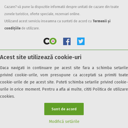
Cazare7 vă pune la dispozitie informatii despre unitati de cazare din toate
Facilități
zonele turistice, oferte speciale, rezervari online.
Internet wireless
Utilizand acest serviciu inseamna ca sunteti de acord cu
Termenii și
Parcare
condițiile
de utilizare.
Plata cu cardul
Restaurant
All inclusive
Acest site utilizează cookie-uri
Pensiune completa
© 2026 Cazare7. Toate drepturile rezervate.
Demipensiune
Daca navigati in continuare pe acest site fara a schimba setarile
Mic dejun
privind cookie-urile, vom presupune ca acceptati sa primiti toate
Obiective turistice
Informații utile
Parteneri Cazare7
Harta Cazare7
Accepta animale
cookie-urile de pe acest site. Puteti schimba setarile privind cookie-
Accepta voucher vacanta
urile in orice moment. Pentru a afla ai multe, cititi Politica de utilizare
cookies.
Acces bucatarie
Acces persoane cu dizabilități
Sunt de acord
ATV
Bar
Modifică setările
Beauty center