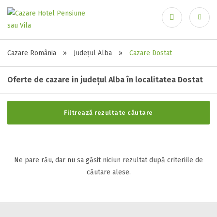
Ai uitat parola?
Recuperare parolă
Stele / margarete
Cazare România
»
Județul Alba
»
Cazare Dostat
Neclasificat
Oferte de cazare in județul Alba în localitatea Dostat
1 stea / margareta
2 stele / margarete
3 stele / margarete
Autentificare
Filtrează rezultate căutare
4 stele / margarete
5 stele / margarete
Ne pare rău, dar nu sa găsit niciun rezultat după criteriile de
căutare alese.
Selecteaza pretul
Pret:
0
-
0
LEI