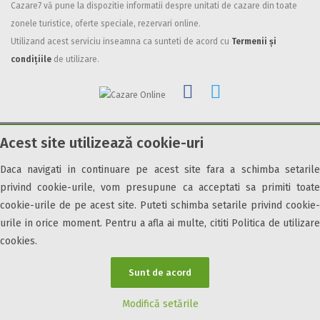
Cazare7 vă pune la dispozitie informatii despre unitati de cazare din toate
Facilități
zonele turistice, oferte speciale, rezervari online.
Utilizand acest serviciu inseamna ca sunteti de acord cu
Termenii și
Internet wireless
condițiile
de utilizare.
Parcare
Plata cu cardul
Restaurant
All inclusive
Acest site utilizează cookie-uri
Pensiune completa
© 2026 Cazare7. Toate drepturile rezervate.
Demipensiune
Daca navigati in continuare pe acest site fara a schimba setarile
Obiective turistice
Informații utile
Parteneri Cazare7
Harta Cazare7
Mic dejun
privind cookie-urile, vom presupune ca acceptati sa primiti toate
Accepta animale
cookie-urile de pe acest site. Puteti schimba setarile privind cookie-
Accepta voucher vacanta
urile in orice moment. Pentru a afla ai multe, cititi Politica de utilizare
cookies.
Acces bucatarie
Acces persoane cu dizabilități
Sunt de acord
ATV
Bar
Modifică setările
Beauty center