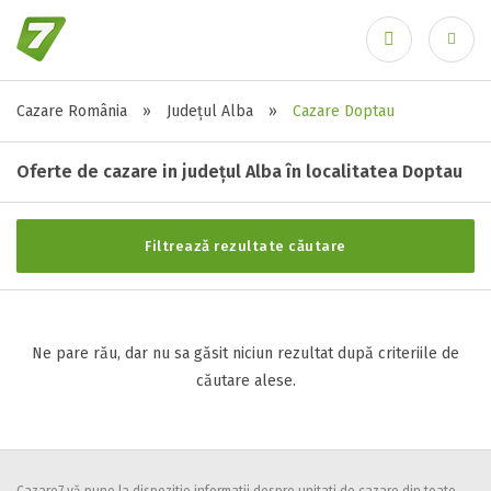
Cazare România
»
Județul Alba
»
Cazare Doptau
Stele / margarete
Ai uitat parola?
Neclasificat
Oferte de cazare in județul Alba în localitatea Doptau
1 stea / margareta
2 stele / margarete
Filtrează rezultate căutare
3 stele / margarete
4 stele / margarete
5 stele / margarete
Ne pare rău, dar nu sa găsit niciun rezultat după criteriile de
căutare alese.
Selecteaza pretul
Pret:
0
-
0
LEI