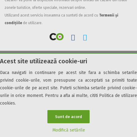
Cazare7 vă pune la dispozitie informatii despre unitati de cazare din toate
zonele turistice, oferte speciale, rezervari online.
Facilități
Utilizand acest serviciu inseamna ca sunteti de acord cu
Termenii și
Internet wireless
condițiile
de utilizare.
Parcare
Plata cu cardul
Restaurant
All inclusive
Acest site utilizează cookie-uri
© 2026 Cazare7. Toate drepturile rezervate.
Pensiune completa
Demipensiune
Daca navigati in continuare pe acest site fara a schimba setarile
Obiective turistice
Informații utile
Parteneri Cazare7
Harta Cazare7
Mic dejun
privind cookie-urile, vom presupune ca acceptati sa primiti toate
Accepta animale
cookie-urile de pe acest site. Puteti schimba setarile privind cookie-
Accepta voucher vacanta
urile in orice moment. Pentru a afla ai multe, cititi Politica de utilizare
cookies.
Acces bucatarie
Acces persoane cu dizabilități
Sunt de acord
ATV
Bar
Modifică setările
Beauty center