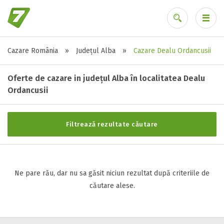
Cazare România
»
Județul Alba
»
Cazare Dealu Ordancusii
Stele / margarete
Ai uitat parola?
Neclasificat
Oferte de cazare in județul Alba în localitatea Dealu
1 stea / margareta
Ordancusii
2 stele / margarete
3 stele / margarete
Filtrează rezultate căutare
4 stele / margarete
5 stele / margarete
Ne pare rău, dar nu sa găsit niciun rezultat după criteriile de
Selecteaza pretul
căutare alese.
Pret:
0
-
0
LEI