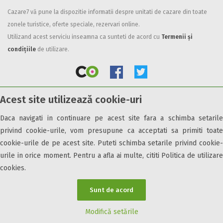
Cazare7 vă pune la dispozitie informatii despre unitati de cazare din toate
Facilități
zonele turistice, oferte speciale, rezervari online.
Internet wireless
Utilizand acest serviciu inseamna ca sunteti de acord cu
Termenii și
Parcare
condițiile
de utilizare.
Plata cu cardul
Restaurant
All inclusive
Acest site utilizează cookie-uri
Pensiune completa
© 2026 Cazare7. Toate drepturile rezervate.
Demipensiune
Daca navigati in continuare pe acest site fara a schimba setarile
Mic dejun
privind cookie-urile, vom presupune ca acceptati sa primiti toate
Obiective turistice
Informații utile
Parteneri Cazare7
Harta Cazare7
Accepta animale
cookie-urile de pe acest site. Puteti schimba setarile privind cookie-
Accepta voucher vacanta
urile in orice moment. Pentru a afla ai multe, cititi Politica de utilizare
cookies.
Acces bucatarie
Acces persoane cu dizabilități
Sunt de acord
ATV
Bar
Modifică setările
Beauty center