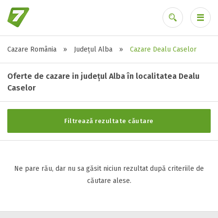
Cazare România
»
Județul Alba
»
Cazare Dealu Caselor
Stele / margarete
Ai uitat parola?
Neclasificat
Oferte de cazare in județul Alba în localitatea Dealu
1 stea / margareta
Caselor
2 stele / margarete
3 stele / margarete
Filtrează rezultate căutare
4 stele / margarete
5 stele / margarete
Ne pare rău, dar nu sa găsit niciun rezultat după criteriile de
Selecteaza pretul
căutare alese.
Pret:
0
-
0
LEI