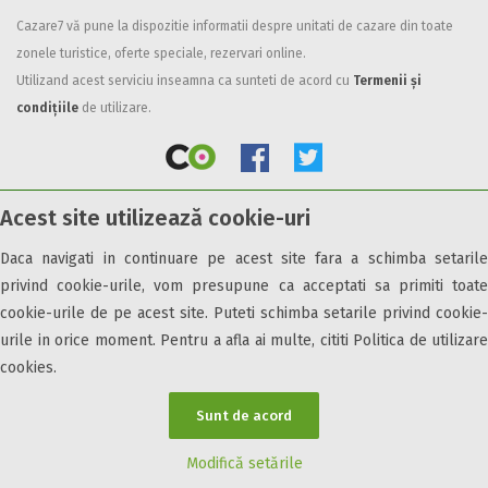
Cazare7 vă pune la dispozitie informatii despre unitati de cazare din toate
Facilități
zonele turistice, oferte speciale, rezervari online.
Internet wireless
Utilizand acest serviciu inseamna ca sunteti de acord cu
Termenii și
Parcare
condițiile
de utilizare.
Plata cu cardul
Restaurant
All inclusive
Acest site utilizează cookie-uri
Pensiune completa
© 2026 Cazare7. Toate drepturile rezervate.
Demipensiune
Daca navigati in continuare pe acest site fara a schimba setarile
Mic dejun
privind cookie-urile, vom presupune ca acceptati sa primiti toate
Obiective turistice
Informații utile
Parteneri Cazare7
Harta Cazare7
Accepta animale
cookie-urile de pe acest site. Puteti schimba setarile privind cookie-
Accepta voucher vacanta
urile in orice moment. Pentru a afla ai multe, cititi Politica de utilizare
cookies.
Acces bucatarie
Acces persoane cu dizabilități
Sunt de acord
ATV
Bar
Modifică setările
Beauty center