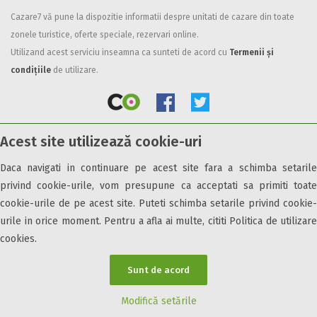
Cazare7 vă pune la dispozitie informatii despre unitati de cazare din toate
Facilități
zonele turistice, oferte speciale, rezervari online.
Internet wireless
Utilizand acest serviciu inseamna ca sunteti de acord cu
Termenii și
Parcare
condițiile
de utilizare.
Plata cu cardul
Restaurant
All inclusive
Acest site utilizează cookie-uri
Pensiune completa
© 2026 Cazare7. Toate drepturile rezervate.
Demipensiune
Daca navigati in continuare pe acest site fara a schimba setarile
Mic dejun
privind cookie-urile, vom presupune ca acceptati sa primiti toate
Obiective turistice
Informații utile
Parteneri Cazare7
Harta Cazare7
Accepta animale
cookie-urile de pe acest site. Puteti schimba setarile privind cookie-
Accepta voucher vacanta
urile in orice moment. Pentru a afla ai multe, cititi Politica de utilizare
cookies.
Acces bucatarie
Acces persoane cu dizabilități
Sunt de acord
ATV
Bar
Modifică setările
Beauty center