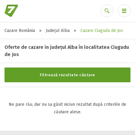
Cazare România
»
Județul Alba
»
Cazare Ciugudu de Jos
Stele / margarete
Ai uitat parola?
Neclasificat
Oferte de cazare in județul Alba în localitatea Ciugudu
1 stea / margareta
de Jos
2 stele / margarete
3 stele / margarete
Filtrează rezultate căutare
4 stele / margarete
5 stele / margarete
Ne pare rău, dar nu sa găsit niciun rezultat după criteriile de
Selecteaza pretul
căutare alese.
Pret:
0
-
0
LEI