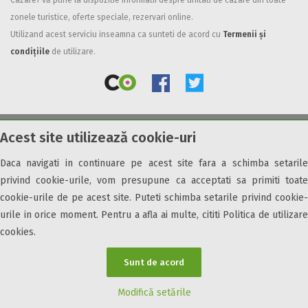
Cazare7 vă pune la dispozitie informatii despre unitati de cazare din toate
zonele turistice, oferte speciale, rezervari online.
Facilități
Utilizand acest serviciu inseamna ca sunteti de acord cu
Termenii și
Internet wireless
condițiile
de utilizare.
Parcare
Plata cu cardul
Restaurant
All inclusive
Acest site utilizează cookie-uri
© 2026 Cazare7. Toate drepturile rezervate.
Pensiune completa
Demipensiune
Daca navigati in continuare pe acest site fara a schimba setarile
Obiective turistice
Informații utile
Parteneri Cazare7
Harta Cazare7
Mic dejun
privind cookie-urile, vom presupune ca acceptati sa primiti toate
Accepta animale
cookie-urile de pe acest site. Puteti schimba setarile privind cookie-
Accepta voucher vacanta
urile in orice moment. Pentru a afla ai multe, cititi Politica de utilizare
cookies.
Acces bucatarie
Acces persoane cu dizabilități
Sunt de acord
ATV
Bar
Modifică setările
Beauty center