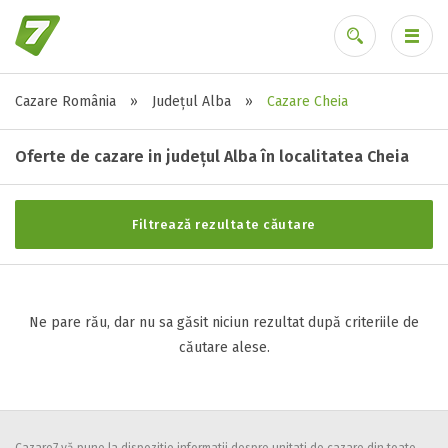
Cazare România
»
Județul Alba
»
Cazare Cheia
Stele / margarete
Ai uitat parola?
Neclasificat
Oferte de cazare in județul Alba în localitatea Cheia
1 stea / margareta
2 stele / margarete
Filtrează rezultate căutare
3 stele / margarete
4 stele / margarete
5 stele / margarete
Ne pare rău, dar nu sa găsit niciun rezultat după criteriile de
căutare alese.
Selecteaza pretul
Pret:
0
-
0
LEI