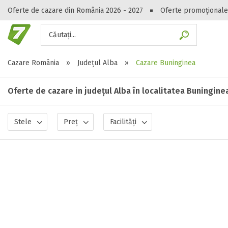
Oferte de cazare din România 2026 - 2027
Oferte promoționale
Căutați...
Gasești hote
Cazare România
»
Județul Alba
»
Cazare Buninginea
Oferte de cazare in județul Alba în localitatea Buningine
Stele
Preț
Facilități