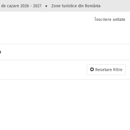
Peste 10549 oferte de cazare!
 de cazare 2026 - 2027
Zone turistice din România
Înscriere unitate
luri, pensiuni, vile, apartamente sau alte unitați
cel mai bun preț.
Ai uitat parola?
a
Resetare filtre