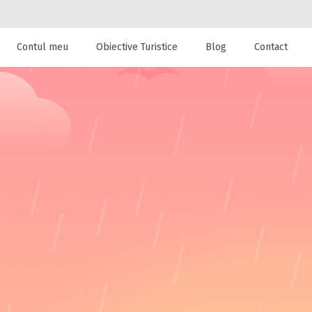
Contul meu
Obiective Turistice
Blog
Contact
 de cazare la