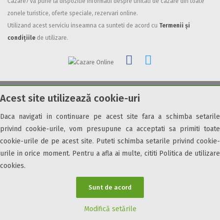
Cazare7 vă pune la dispozitie informatii despre unitati de cazare din toate
Facilități
zonele turistice, oferte speciale, rezervari online.
Utilizand acest serviciu inseamna ca sunteti de acord cu
Termenii și
Internet wireless
condițiile
de utilizare.
Parcare
Plata cu cardul
Restaurant
All inclusive
Acest site utilizează cookie-uri
© 2026 Cazare7. Toate drepturile rezervate.
Pensiune completa
Demipensiune
Daca navigati in continuare pe acest site fara a schimba setarile
Obiective turistice
Informații utile
Parteneri Cazare7
Harta Cazare7
Mic dejun
privind cookie-urile, vom presupune ca acceptati sa primiti toate
Accepta animale
cookie-urile de pe acest site. Puteti schimba setarile privind cookie-
Accepta voucher vacanta
urile in orice moment. Pentru a afla ai multe, cititi Politica de utilizare
cookies.
Acces bucatarie
Acces persoane cu dizabilități
Sunt de acord
ATV
Bar
Modifică setările
Beauty center