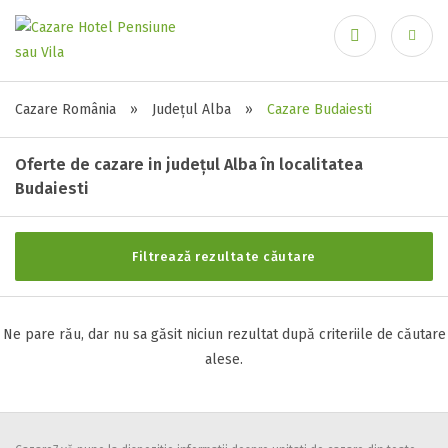
Ai uitat parola?
Recuperare parolă
Stele / margarete
Cazare România
»
Județul Alba
»
Cazare Budaiesti
Neclasificat
Oferte de cazare in județul Alba în localitatea
1 stea / margareta
Budaiesti
2 stele / margarete
Autentificare
3 stele / margarete
4 stele / margarete
Filtrează rezultate căutare
5 stele / margarete
Ne pare rău, dar nu sa găsit niciun rezultat după criteriile de căutare
Selecteaza pretul
alese.
Pret:
0
-
0
LEI