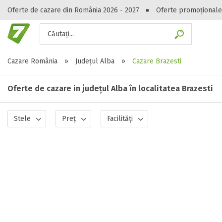
Oferte de cazare din România 2026 - 2027
Oferte promoționale
Căutați...
Gasești hote
Cazare România
»
Județul Alba
»
Cazare Brazesti
Oferte de cazare in județul Alba în localitatea Brazesti
Stele
Preț
Facilități