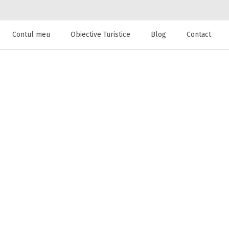
Contul meu
Obiective Turistice
Blog
Contact
 de cazare la