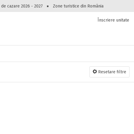
Peste 10548 oferte de cazare!
 de cazare 2026 - 2027
Zone turistice din România
Înscriere unitate
luri, pensiuni, vile, apartamente sau alte unitați
cel mai bun preț.
Ai uitat parola?
Resetare filtre