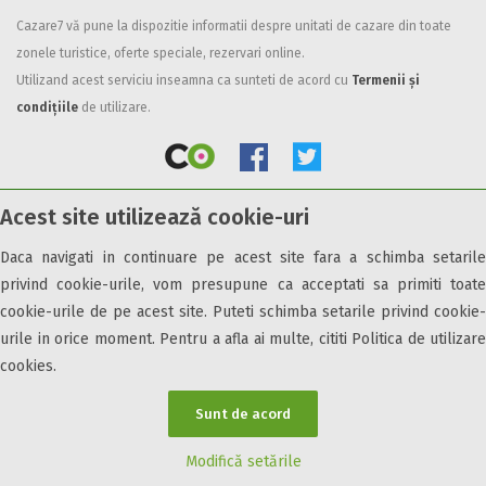
Cazare7 vă pune la dispozitie informatii despre unitati de cazare din toate
Facilități
zonele turistice, oferte speciale, rezervari online.
Internet wireless
Utilizand acest serviciu inseamna ca sunteti de acord cu
Termenii și
Parcare
condițiile
de utilizare.
Plata cu cardul
Restaurant
All inclusive
Acest site utilizează cookie-uri
Pensiune completa
© 2026 Cazare7. Toate drepturile rezervate.
Demipensiune
Daca navigati in continuare pe acest site fara a schimba setarile
Mic dejun
privind cookie-urile, vom presupune ca acceptati sa primiti toate
Obiective turistice
Informații utile
Parteneri Cazare7
Harta Cazare7
Accepta animale
cookie-urile de pe acest site. Puteti schimba setarile privind cookie-
Accepta voucher vacanta
urile in orice moment. Pentru a afla ai multe, cititi Politica de utilizare
cookies.
Acces bucatarie
Acces persoane cu dizabilități
Sunt de acord
ATV
Bar
Modifică setările
Beauty center