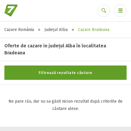
Cazare România
»
Județul Alba
»
Cazare Bradeana
Stele / margarete
Ai uitat parola?
Neclasificat
Oferte de cazare in județul Alba în localitatea
1 stea / margareta
Bradeana
2 stele / margarete
3 stele / margarete
Filtrează rezultate căutare
4 stele / margarete
5 stele / margarete
Ne pare rău, dar nu sa găsit niciun rezultat după criteriile de
Selecteaza pretul
căutare alese.
Pret:
0
-
0
LEI