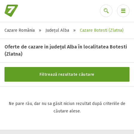
Cazare România
»
Județul Alba
»
Cazare Botesti (Zlatna)
Stele / margarete
Ai uitat parola?
Neclasificat
Oferte de cazare in județul Alba în localitatea Botesti
1 stea / margareta
(Zlatna)
2 stele / margarete
3 stele / margarete
Filtrează rezultate căutare
4 stele / margarete
5 stele / margarete
Ne pare rău, dar nu sa găsit niciun rezultat după criteriile de
Selecteaza pretul
căutare alese.
Pret:
0
-
0
LEI