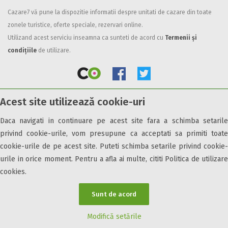
Cazare7 vă pune la dispozitie informatii despre unitati de cazare din toate
Facilități
zonele turistice, oferte speciale, rezervari online.
Internet wireless
Utilizand acest serviciu inseamna ca sunteti de acord cu
Termenii și
Parcare
condițiile
de utilizare.
Plata cu cardul
Restaurant
All inclusive
Acest site utilizează cookie-uri
Pensiune completa
© 2026 Cazare7. Toate drepturile rezervate.
Demipensiune
Daca navigati in continuare pe acest site fara a schimba setarile
Mic dejun
privind cookie-urile, vom presupune ca acceptati sa primiti toate
Obiective turistice
Informații utile
Parteneri Cazare7
Harta Cazare7
Accepta animale
cookie-urile de pe acest site. Puteti schimba setarile privind cookie-
Accepta voucher vacanta
urile in orice moment. Pentru a afla ai multe, cititi Politica de utilizare
cookies.
Acces bucatarie
Acces persoane cu dizabilități
Sunt de acord
ATV
Bar
Modifică setările
Beauty center