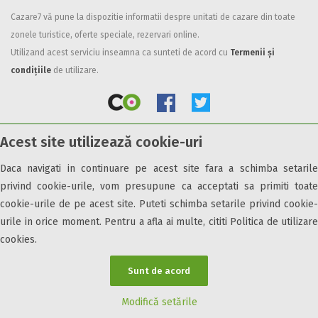
Cazare7 vă pune la dispozitie informatii despre unitati de cazare din toate
Facilități
zonele turistice, oferte speciale, rezervari online.
Internet wireless
Utilizand acest serviciu inseamna ca sunteti de acord cu
Termenii și
Parcare
condițiile
de utilizare.
Plata cu cardul
Restaurant
All inclusive
Acest site utilizează cookie-uri
Pensiune completa
© 2026 Cazare7. Toate drepturile rezervate.
Demipensiune
Daca navigati in continuare pe acest site fara a schimba setarile
Mic dejun
privind cookie-urile, vom presupune ca acceptati sa primiti toate
Obiective turistice
Informații utile
Parteneri Cazare7
Harta Cazare7
Accepta animale
cookie-urile de pe acest site. Puteti schimba setarile privind cookie-
Accepta voucher vacanta
urile in orice moment. Pentru a afla ai multe, cititi Politica de utilizare
cookies.
Acces bucatarie
Acces persoane cu dizabilități
Sunt de acord
ATV
Bar
Modifică setările
Beauty center