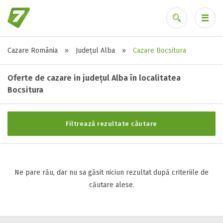
Cazare România
»
Județul Alba
»
Cazare Bocsitura
Stele / margarete
Ai uitat parola?
Neclasificat
Oferte de cazare in județul Alba în localitatea
1 stea / margareta
Bocsitura
2 stele / margarete
3 stele / margarete
Filtrează rezultate căutare
4 stele / margarete
5 stele / margarete
Ne pare rău, dar nu sa găsit niciun rezultat după criteriile de
Selecteaza pretul
căutare alese.
Pret:
0
-
0
LEI