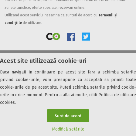
Cazare7 vă pune la dispozitie informatii despre unitati de cazare din toate
zonele turistice, oferte speciale, rezervari online.
Facilități
Utilizand acest serviciu inseamna ca sunteti de acord cu
Termenii și
Internet wireless
condițiile
de utilizare.
Parcare
Plata cu cardul
Restaurant
All inclusive
Acest site utilizează cookie-uri
© 2026 Cazare7. Toate drepturile rezervate.
Pensiune completa
Demipensiune
Daca navigati in continuare pe acest site fara a schimba setarile
Obiective turistice
Informații utile
Parteneri Cazare7
Harta Cazare7
Mic dejun
privind cookie-urile, vom presupune ca acceptati sa primiti toate
Accepta animale
cookie-urile de pe acest site. Puteti schimba setarile privind cookie-
Accepta voucher vacanta
urile in orice moment. Pentru a afla ai multe, cititi Politica de utilizare
cookies.
Acces bucatarie
Acces persoane cu dizabilități
Sunt de acord
ATV
Bar
Modifică setările
Beauty center