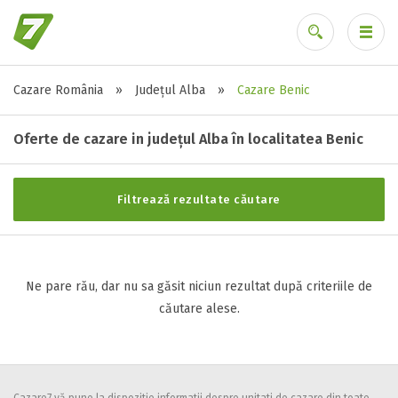
Cazare România
»
Județul Alba
»
Cazare Benic
Stele / margarete
Ai uitat parola?
Neclasificat
Oferte de cazare in județul Alba în localitatea Benic
1 stea / margareta
2 stele / margarete
Filtrează rezultate căutare
3 stele / margarete
4 stele / margarete
5 stele / margarete
Ne pare rău, dar nu sa găsit niciun rezultat după criteriile de
căutare alese.
Selecteaza pretul
Pret:
0
-
0
LEI