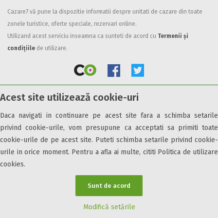
Cazare7 vă pune la dispozitie informatii despre unitati de cazare din toate
Facilități
zonele turistice, oferte speciale, rezervari online.
Internet wireless
Utilizand acest serviciu inseamna ca sunteti de acord cu
Termenii și
Parcare
condițiile
de utilizare.
Plata cu cardul
Restaurant
All inclusive
Acest site utilizează cookie-uri
Pensiune completa
© 2026 Cazare7. Toate drepturile rezervate.
Demipensiune
Daca navigati in continuare pe acest site fara a schimba setarile
Mic dejun
privind cookie-urile, vom presupune ca acceptati sa primiti toate
Obiective turistice
Informații utile
Parteneri Cazare7
Harta Cazare7
Accepta animale
cookie-urile de pe acest site. Puteti schimba setarile privind cookie-
Accepta voucher vacanta
urile in orice moment. Pentru a afla ai multe, cititi Politica de utilizare
cookies.
Acces bucatarie
Acces persoane cu dizabilități
Sunt de acord
ATV
Bar
Modifică setările
Beauty center