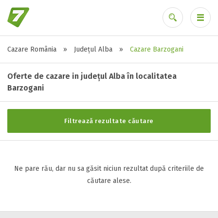
Cazare România
»
Județul Alba
»
Cazare Barzogani
Stele / margarete
Ai uitat parola?
Neclasificat
Oferte de cazare in județul Alba în localitatea
1 stea / margareta
Barzogani
2 stele / margarete
3 stele / margarete
Filtrează rezultate căutare
4 stele / margarete
5 stele / margarete
Ne pare rău, dar nu sa găsit niciun rezultat după criteriile de
Selecteaza pretul
căutare alese.
Pret:
0
-
0
LEI