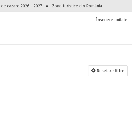
Peste 10549 oferte de cazare!
 de cazare 2026 - 2027
Zone turistice din România
Înscriere unitate
luri, pensiuni, vile, apartamente sau alte unitați
cel mai bun preț.
Ai uitat parola?
Resetare filtre