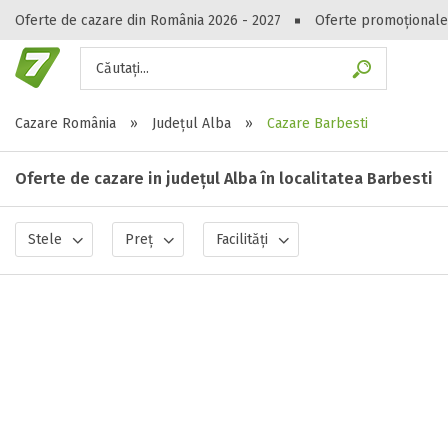
Oferte de cazare din România 2026 - 2027
Oferte promoționale
Căutați...
Gasești hote
Cazare România
»
Județul Alba
»
Cazare Barbesti
Oferte de cazare in județul Alba în localitatea Barbesti
Stele
Preț
Facilități