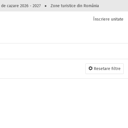
Peste 10545 oferte de cazare!
 de cazare 2026 - 2027
Zone turistice din România
Înscriere unitate
luri, pensiuni, vile, apartamente sau alte unitați
cel mai bun preț.
Ai uitat parola?
Resetare filtre