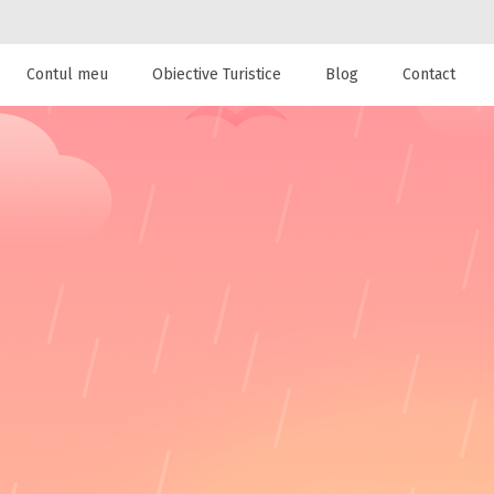
Contul meu
Obiective Turistice
Blog
Contact
 de cazare la