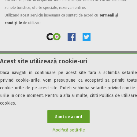
Cazare7 vă pune la dispozitie informatii despre unitati de cazare din toate
zonele turistice, oferte speciale, rezervari online.
Facilități
Utilizand acest serviciu inseamna ca sunteti de acord cu
Termenii și
Internet wireless
condițiile
de utilizare.
Parcare
Plata cu cardul
Restaurant
All inclusive
Acest site utilizează cookie-uri
© 2026 Cazare7. Toate drepturile rezervate.
Pensiune completa
Demipensiune
Daca navigati in continuare pe acest site fara a schimba setarile
Obiective turistice
Informații utile
Parteneri Cazare7
Harta Cazare7
Mic dejun
privind cookie-urile, vom presupune ca acceptati sa primiti toate
Accepta animale
cookie-urile de pe acest site. Puteti schimba setarile privind cookie-
Accepta voucher vacanta
urile in orice moment. Pentru a afla ai multe, cititi Politica de utilizare
cookies.
Acces bucatarie
Acces persoane cu dizabilități
Sunt de acord
ATV
Bar
Modifică setările
Beauty center