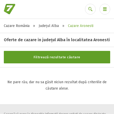
Cazare România
»
Județul Alba
»
Cazare Aronesti
Stele / margarete
Ai uitat parola?
Neclasificat
Oferte de cazare in județul Alba în localitatea Aronesti
1 stea / margareta
2 stele / margarete
Filtrează rezultate căutare
3 stele / margarete
4 stele / margarete
5 stele / margarete
Ne pare rău, dar nu sa găsit niciun rezultat după criteriile de
căutare alese.
Selecteaza pretul
Pret:
0
-
0
LEI