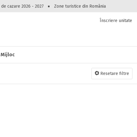
Peste 10549 oferte de cazare!
 de cazare 2026 - 2027
Zone turistice din România
Înscriere unitate
luri, pensiuni, vile, apartamente sau alte unitați
cel mai bun preț.
Ai uitat parola?
 Mijloc
Resetare filtre