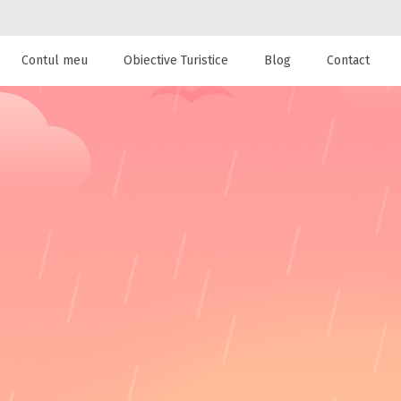
Contul meu
Obiective Turistice
Blog
Contact
 de cazare la