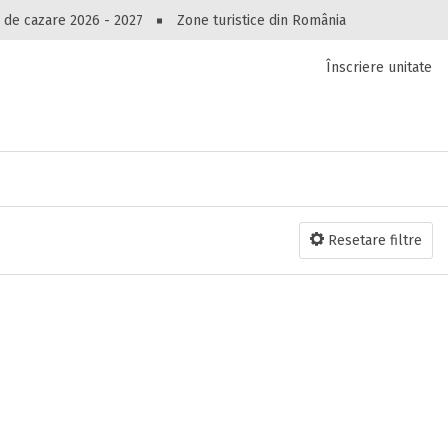
Peste 10549 oferte de cazare!
 de cazare 2026 - 2027
Zone turistice din România
Înscriere unitate
luri, pensiuni, vile, apartamente sau alte unitați
cel mai bun preț.
Ai uitat parola?
Resetare filtre