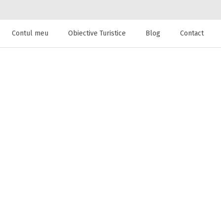
Contul meu
Obiective Turistice
Blog
Contact
 de cazare la