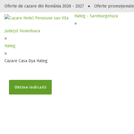
Oferte de cazare din România 2026 - 2027
Oferte promoționale
Hateg - Sarmisegetuza
Gasești hote
»
Județul Hunedoara
»
Hateg
»
Cazare Casa Dya Hateg
Obtine indicatii