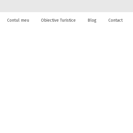
Contul meu
Obiective Turistice
Blog
Contact
 de cazare la