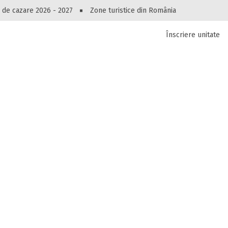
Ai uitat parola?
Peste 10545 oferte de cazare!
 de cazare 2026 - 2027
Zone turistice din România
Recuperare parolă
Înscriere unitate
luri, pensiuni, vile, apartamente sau alte unitați
cel mai bun preț.
Autentificare