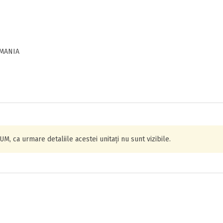
OMANIA
IUM
, ca urmare detaliile acestei unitați nu sunt vizibile.