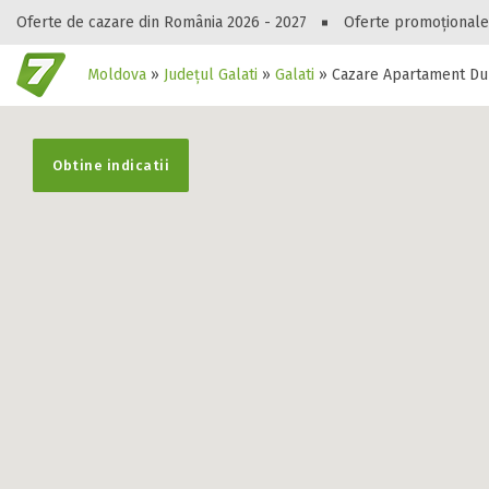
Oferte de cazare din România 2026 - 2027
Oferte promoționale
Moldova
»
Județul Galati
»
Galati
»
Cazare Apartament Dub
Gasești hote
Obtine indicatii