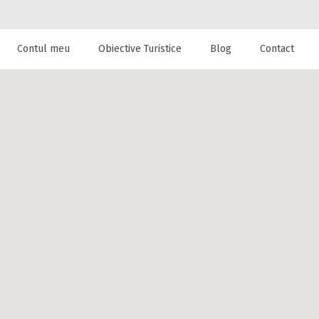
Contul meu
Obiective Turistice
Blog
Contact
 de cazare la