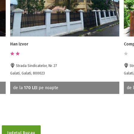
Han Izvor
Comp
Strada Sindicatelor, Nr. 27
Str
Galati, Galati, 800023
Galati
de la
170 LEI
pe noapte
de 
Județul Buzau