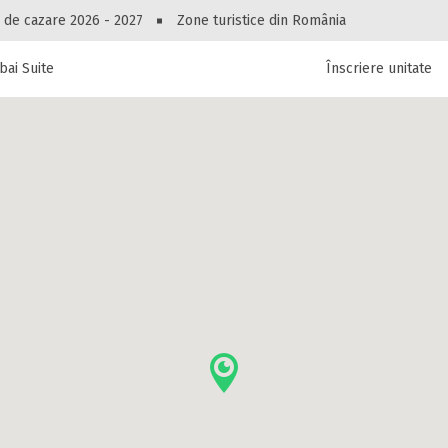
Peste 10545 oferte de cazare!
 de cazare 2026 - 2027
Zone turistice din România
ai Suite
Înscriere unitate
luri, pensiuni, vile, apartamente sau alte unitați
cel mai bun preț.
Ai uitat parola?