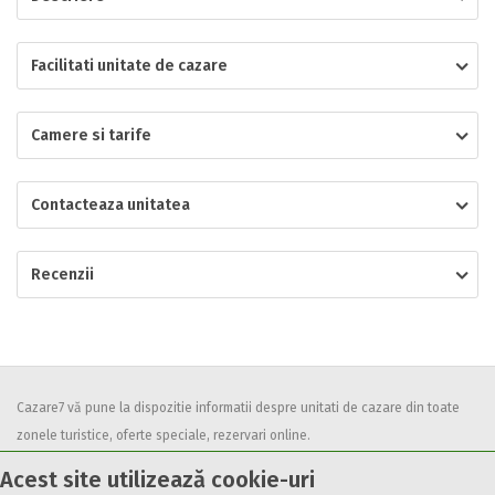
Localitatea
Facilitati unitate de cazare
Camere si tarife
* Ajuta la statistica unitatii sa vada de unde ii vin clientii
Numar de telefon
Contacteaza unitatea
Recenzii
E-mail
Inscrieti-va GRATUIT pe grupul nostru de cazare
https://www.facebook.com/groups/cazareromaniaghidonline
Spatiul solicitat
Curatenie
Cazare7 vă pune la dispozitie informatii despre unitati de cazare din toate
Numar persoane
zonele turistice, oferte speciale, rezervari online.
Utilizand acest serviciu inseamna ca sunteti de acord cu
Termenii și
Acest site utilizează cookie-uri
Comfort
condițiile
de utilizare.