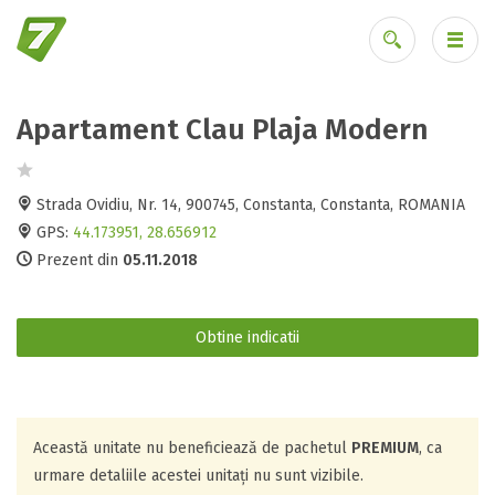
Apartament Clau Plaja Modern
Ai uitat parola?
Strada Ovidiu, Nr. 14, 900745, Constanta, Constanta, ROMANIA
GPS:
44.173951, 28.656912
Prezent din
05.11.2018
Obtine indicatii
Această unitate nu beneficiează de pachetul
PREMIUM
, ca
urmare detaliile acestei unitați nu sunt vizibile.