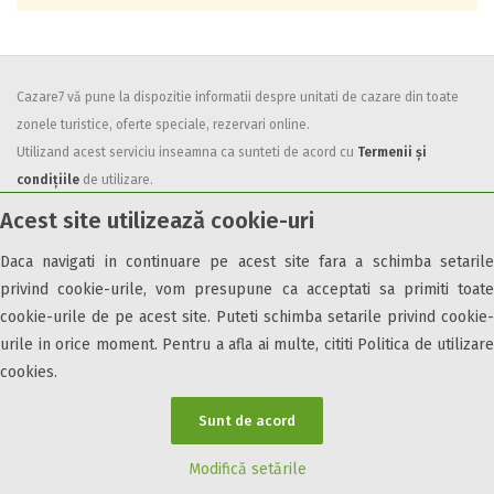
Cazare7 vă pune la dispozitie informatii despre unitati de cazare din toate
zonele turistice, oferte speciale, rezervari online.
Utilizand acest serviciu inseamna ca sunteti de acord cu
Termenii și
condițiile
de utilizare.
Acest site utilizează cookie-uri
Daca navigati in continuare pe acest site fara a schimba setarile
privind cookie-urile, vom presupune ca acceptati sa primiti toate
cookie-urile de pe acest site. Puteti schimba setarile privind cookie-
© 2026 Cazare7. Toate drepturile rezervate.
urile in orice moment. Pentru a afla ai multe, cititi Politica de utilizare
Obiective turistice
Informații utile
Parteneri Cazare7
Harta Cazare7
cookies.
Sunt de acord
Modifică setările