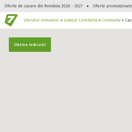
Oferte de cazare din România 2026 - 2027
Oferte promoționale
Litoralul romanesc
»
Județul Constanta
»
Constanta
»
Caz
Gasești hote
Obtine indicatii