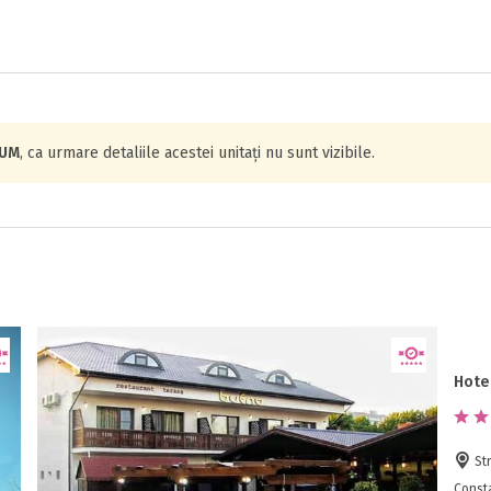
IUM
, ca urmare detaliile acestei unitați nu sunt vizibile.
Hote
Str
Const