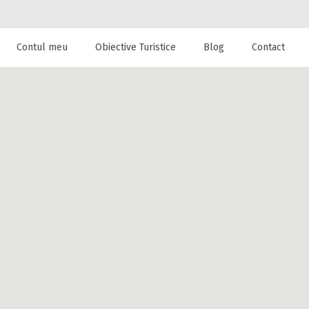
Contul meu
Obiective Turistice
Blog
Contact
 de cazare la