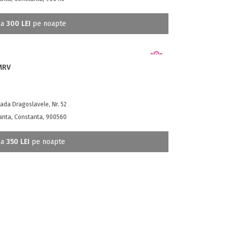
la
300 LEI
pe noapte
 MRV
ada Dragoslavele, Nr. 52
anta, Constanta, 900560
la
350 LEI
pe noapte