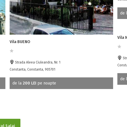
de 
Vila
Vila BUENO
Str
Strada Aleea Ciuleandra, Nr. 1
Const
Constanta, Constanta, 905701
de 
de la
200 LEI
pe noapte
țul Salaj