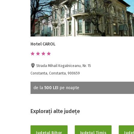
Hotel CAROL
Strada Mihail Kogalniceanu, Nr. 15
Constanta, Constanta, 900659
de la
500 LEI
pe noapte
Explorați alte județe
Județul Bihor
Județul Timis
Jude