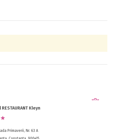
l RESTAURANT Kleyn
ada Primaverii, Nr. 63 A
anta, Constanta, 900415