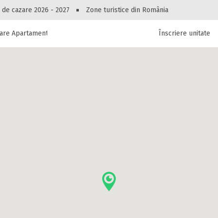
Peste 10545 oferte de cazare!
 de cazare 2026 - 2027
Zone turistice din România
are Apartament Costin
Înscriere unitate
luri, pensiuni, vile, apartamente sau alte unitați
cel mai bun preț.
Ai uitat parola?