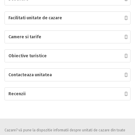
Localitatea
Facilitati unitate de cazare
Camere si tarife
* Ajuta la statistica unitatii sa vada de unde ii vin clientii
Numar de telefon
Obiective turistice
Contacteaza unitatea
E-mail
Inscrieti-va GRATUIT pe grupul nostru de cazare
https://www.facebook.com/groups/cazareromaniaghidonline
Recenzii
Spatiul solicitat
Curatenie
Numar persoane
Cazare7 vă pune la dispozitie informatii despre unitati de cazare din toate