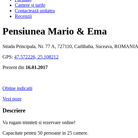
Camere și tarife
Contactează unitatea
Recenzii
Pensiunea Mario & Ema
Strada Principala, Nr. 77 A, 727110, Carlibaba, Suceava, ROMANI
GPS:
47.572226, 25.108212
Prezent din
16.01.2017
Obtine indicatii
Vezi poze
Descriere
Va rugam trimiteti si rezervare online!
Capacitate pentru
50
persoane in
25
camere.