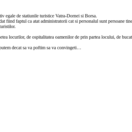
v egale de statiunile turistice Vatra-Dornei si Borsa.
at fiind faptul ca atat administratorii cat si personalul sunt persoane tin
uristilor.
etea locurilor, de ospitalitatea oamenilor de prin partea locului, de buc
nu putem decat sa va poftim sa va convingeti…