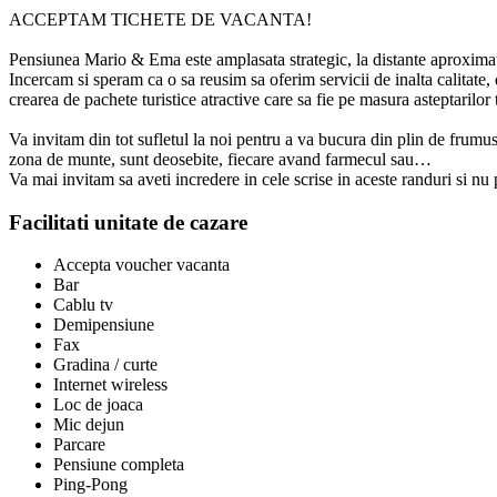
ACCEPTAM TICHETE DE VACANTA!
Pensiunea Mario & Ema este amplasata strategic, la distante aproximati
Incercam si speram ca o sa reusim sa oferim servicii de inalta calitate, d
crearea de pachete turistice atractive care sa fie pe masura asteptarilor t
Va invitam din tot sufletul la noi pentru a va bucura din plin de frumus
zona de munte, sunt deosebite, fiecare avand farmecul sau…
Va mai invitam sa aveti incredere in cele scrise in aceste randuri si 
Facilitati unitate de cazare
Accepta voucher vacanta
Bar
Cablu tv
Demipensiune
Fax
Gradina / curte
Internet wireless
Loc de joaca
Mic dejun
Parcare
Pensiune completa
Ping-Pong