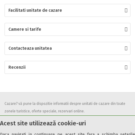
Facilitati unitate de cazare
Localitatea
Camere si tarife
* Ajuta la statistica unitatii sa vada de unde ii vin clientii
Numar de telefon
Contacteaza unitatea
Recenzii
E-mail
Inscrieti-va GRATUIT pe grupul nostru de cazare
https://www.facebook.com/groups/cazareromaniaghidonline
Spatiul solicitat
Cazare7 vă pune la dispozitie informatii despre unitati de cazare din toate
Curatenie
zonele turistice, oferte speciale, rezervari online.
Numar persoane
Utilizand acest serviciu inseamna ca sunteti de acord cu
Termenii și
Comfort
Acest site utilizează cookie-uri
condițiile
de utilizare.
Daca navigati in continuare pe acest site fara a schimba setarile